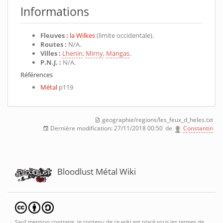
Informations
Fleuves :
la Wilkes
(limite occidentale).
Routes :
N/A.
Villes :
Lhenin
,
Mirny
,
Mangas
.
P.N.J. :
N/A.
Références
Métal
p119
geographie/regions/les_feux_d_heles.txt
Dernière modification:
27/11/2018 00:50
de
Constantin
Bloodlust Métal Wiki
Sauf mention contraire, le contenu de ce wiki est placé sous les termes de