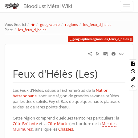
Bloodlust Métal Wiki
Home
Vous êtes ici
geographie
regions
les_feux_d_heles
Piste
les_feux_d_heles
geographie:regions:les_feux_d_heles
Feux d'Hélès (Les)
Les Feux d'Hélès, situés à l'Extrême-Sud de la
Nation
batranobane
, sont une région de grandes savanes brûlées
par les deux soleils, Fey et Raz, de quelques hauts plateaux
arides, et de rares points d'eau.
Cette région comprend quelques territoires particuliers : la
Côte Brûlante
et la
Côte Morte
(en bordure de la
Mer des
Murmures
), ainsi que les
Chasses
.