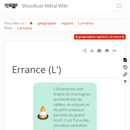
Bloodlust Métal Wiki
Home
Vous êtes ici
geographie
regions
l_errance
Piste
l_errance
geographie:regions:l_errance
Errance (L')
L'Errance est une
chaîne de montagnes
enchevêtrées de
vallées, de cirques, et
de petits plateaux
penchés du grand
Nord. C'est l'une des
dernières véritables