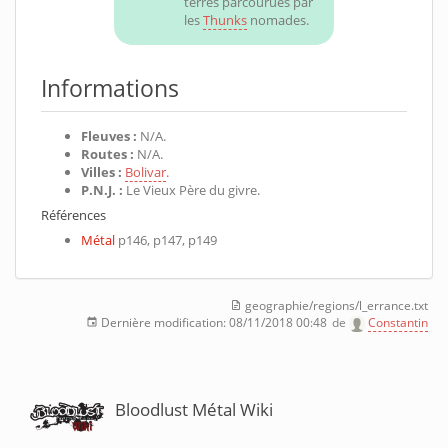
terres parcourues par
les
Thunks
nomades.
Informations
Fleuves :
N/A.
Routes :
N/A.
Villes :
Bolivar
.
P.N.J. :
Le Vieux Père du givre.
Références
Métal
p146, p147, p149
geographie/regions/l_errance.txt
Dernière modification:
08/11/2018 00:48
de
Constantin
Bloodlust Métal Wiki