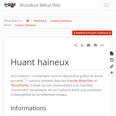
Bloodlust Métal Wiki
Home
Vous êtes ici
bestiaire
huant_haineux
Piste
huant_haineux
bestiaire:huant_haineux
Huant haineux
Gros insecte, “croisement contre nature d’un grillon et d’une
1)
punaise”
, surtout présent dans les
Hautes Branches
et
l’
Étouffante
. Il émet un son ressemblant à un horrible
ricanement sarcastique, et son cadavre émet une puanteur
indescriptible et terriblement tenace.
Informations